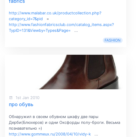
fabrics
http://www.malabar.co.uk/productcollection.php?
category_id=7&pid
=
http://www.fashionfabricsclub.com/catalog_items.aspx?
TypID=131&Viewby=Types&Page=
...
FASHION
1st Jan 2010
про обувь
Обнаружил в своем обувном шкафу две пары
Дерби(Блюхеров) и одни Оксфорды полу-броги. Весьма
познавательно =)
http://www.gommeux.ru/2008/04/10/vidy-k
...